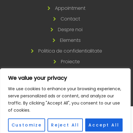
Appointment
Contact
Despre noi
Elements
Politica de confidentialitate
Proiecte
Servicii
We value your privacy
Termeni si conditii
We use cookies to enhance your browsing experience,
serve personalized ads or content, and analyze our
traffic. By clicking "Accept All", you consent to our use
of cookies.
© GREENTRONICS 2023
Customize
Reject All
Accept All